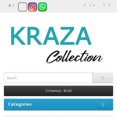
$
0 item(s) - $0.00
Categories